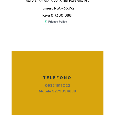
via dello Stadio 22 97016 Pozzallo RG
numero REA 433392
P.iva 01738010881
TELEFONO
0932 1617022
Mobile 3279094638