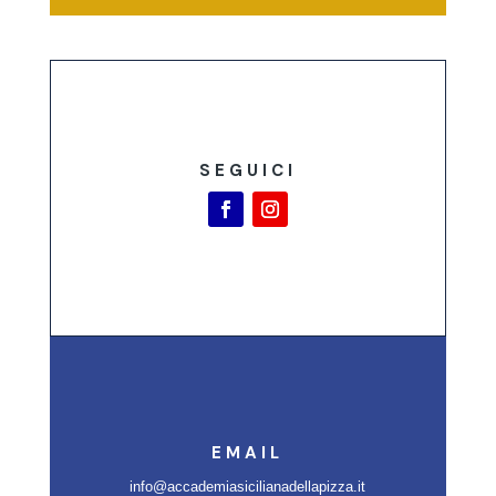
SEGUICI
EMAIL
info@accademiasicilianadellapizza.it