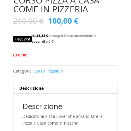
CORSO PIZZA A CASA
COME IN PIZZERIA
200,00
€
100,00
€
da
33,33 €
/mese per 3 mesi senza interessi
scopri di più
Esaurito
Categoria:
Corso Pizzaiolo
Descrizione
Descrizione
Dedicato ai Pizza Lover che amano fare la
Pizza a Casa come in Pizzeria