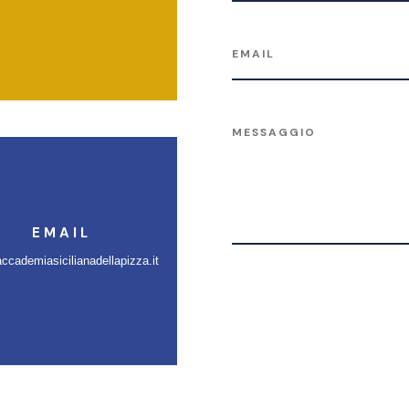
EMAIL
ccademiasicilianadellapizza.it