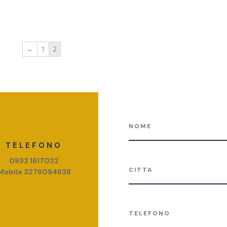
←
1
2
TELEFONO
0932 1617022
Mobile 3279094638