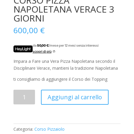
CORSO PIZZA
NAPOLETANA VERACE 3
GIORNI
600,00
€
da
50,00 €
/mese per 12 mesi senza interessi
scopri di più
Impara a Fare una Vera Pizza Napoletana secondo il
Disciplinare Verace, mantieni la tradizione Napoletana
ti consigliamo di aggiungere il Corso dei Topping
CORSO
Aggiungi al carrello
PIZZA
NAPOLETANA
VERACE
3
GIORNI
Categoria:
Corso Pizzaiolo