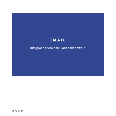
EMAIL
info@accademiasicilianadellapizza.it