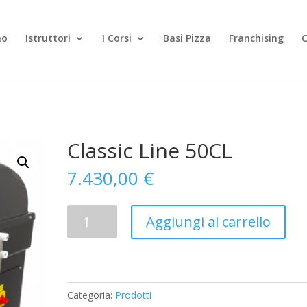
mo
Istruttori
I Corsi
Basi Pizza
Franchising
Classic Line 50CL
7.430,00
€
Classic
Aggiungi al carrello
Line
50CL
quantità
Categoria:
Prodotti