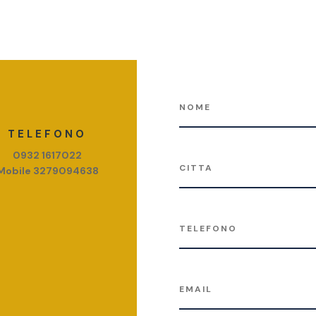
TELEFONO
0932 1617022
Mobile 3279094638