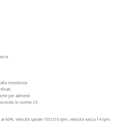
vasca.
 alta resistenza.
ficati.
iche per alimenti
za secondo le norme CE.
 al 60%, velocità spirale 105/210 rpm, velocità vasca 14 rpm.